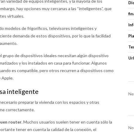
an variedad de equipos inteligentes, y la mayoría de los
Di
embargo, hay opciones muy cercanas a las “inteligentes”, que
fi
tes virtuales.
In
 modelos de frigoríficos, televisores inteligentes y
eciente demanda de estos dispositivos, por lo que la facilidad
Pl
n aumento.
Te
l grupo de dispositivos ideales necesitan algún dispositivo
Ur
matizados y los instalados en casa para funcionar. Algunos
cuando es compatible, pero otros recurren a dispositivos como
 Apple.
sa inteligente
Ne
ecesario preparar la vivienda con los espacios y otras
ione correctamente.
buen router
. Muchos usuarios suelen tener en cuenta sólo la
No
rtante tener en cuenta la calidad de la conexión, el