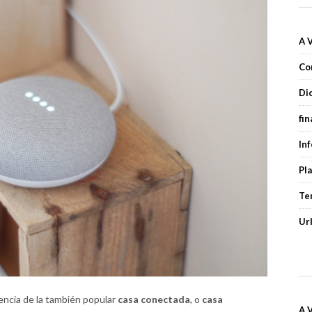
A 
Co
Di
fi
In
Pl
Te
Ur
encia de la también popular
casa conectada
, o
casa
A 