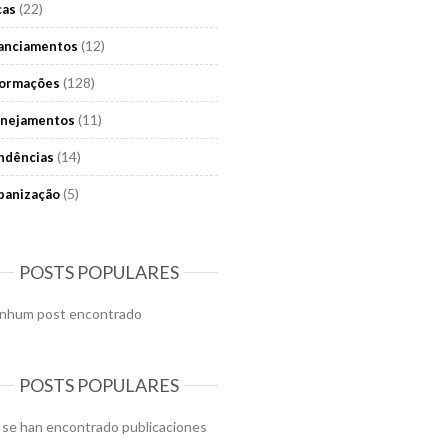
(22)
cas
(12)
nanciamentos
(128)
formações
(11)
anejamentos
(14)
ndências
(5)
banização
POSTS POPULARES
nhum post encontrado
POSTS POPULARES
 se han encontrado publicaciones