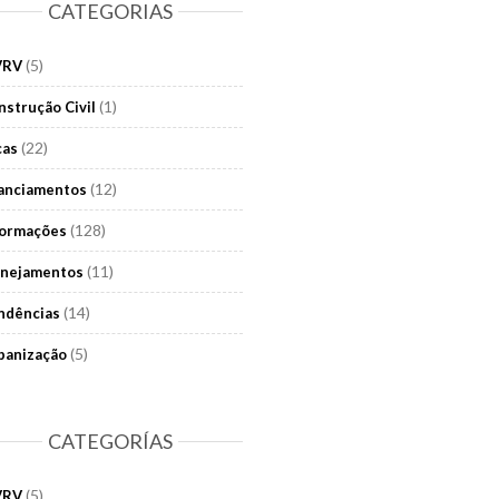
CATEGORIAS
(5)
VRV
(1)
nstrução Civil
(22)
cas
(12)
nanciamentos
(128)
formações
(11)
anejamentos
(14)
ndências
(5)
banização
CATEGORÍAS
(5)
VRV