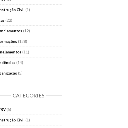
(1)
nstrução Civil
(22)
cas
(12)
nanciamentos
(128)
formações
(11)
anejamentos
(14)
ndências
(5)
banização
CATEGORIES
(5)
VRV
(1)
nstrução Civil