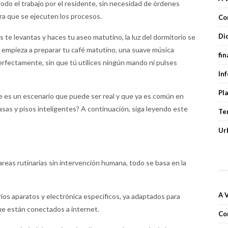
 todo el trabajo por el residente, sin necesidad de órdenes
ra que se ejecuten los procesos.
Co
Di
 te levantas y haces tu aseo matutino, la luz del dormitorio se
ra empieza a preparar tu café matutino, una suave música
fi
erfectamente, sin que tú utilices ningún mando ni pulses
In
Pl
 es un escenario que puede ser real y que ya es común en
asas y pisos inteligentes? A continuación, siga leyendo este
Te
Ur
areas rutinarias sin intervención humana, todo se basa en la
A 
ios aparatos y electrónica específicos, ya adaptados para
ue están conectados a internet.
Co