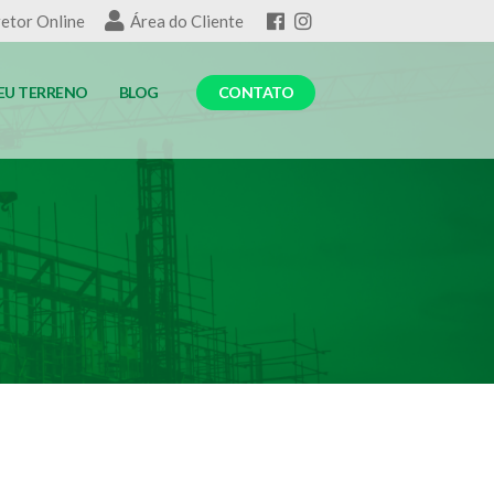
etor Online
Área do Cliente
EU TERRENO
BLOG
CONTATO