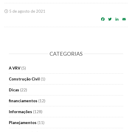
5 de agosto de 2021
Facebook
Twitter
Linke
Em
CATEGORIAS
(5)
A VRV
(1)
Construção Civil
(22)
Dicas
(12)
financiamentos
(128)
Informações
(11)
Planejamentos