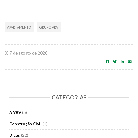
APARTAMENTO
GRUPO VRV
7 de agosto de 2020
Facebook
Twitter
Linke
Em
CATEGORIAS
(5)
A VRV
(1)
Construção Civil
(22)
Dicas