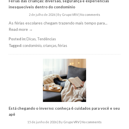
Férias das crianças: diversão, segurança e experiências
inesquecíveis dentro do condomínio
2 de julho de 2026
|
By
Grupo VRV
|
No comments
As férias escolares chegam trazendo mais tempo para...
Read more →
Posted in:
Dicas
,
Tendências
Tagged:
condominio
,
crianças
,
férias
Está chegando o inverno: conheça 6 cuidados para você e seu
apê
15 de junho de 2026
|
By
Grupo VRV
|
No comments