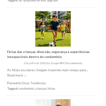
Tagged:
lar
,
qualidade de vida
,
upgrade
Férias das crianças: diversão, segurança e experiências
inesquecíveis dentro do condomínio
2 de julho de 2026
|
By
Grupo VRV
|
No comments
As férias escolares chegam trazendo mais tempo para...
Read more →
Posted in:
Dicas
,
Tendências
Tagged:
condominio
,
crianças
,
férias