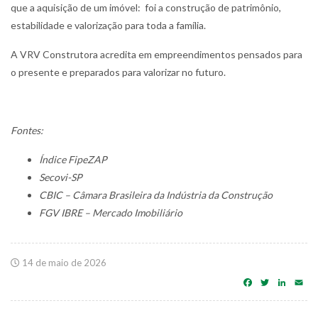
que a aquisição de um imóvel: foi a construção de patrimônio,
estabilidade e valorização para toda a família.
A VRV Construtora acredita em empreendimentos pensados para
o presente e preparados para valorizar no futuro.
Fontes:
Índice FipeZAP
Secovi-SP
CBIC – Câmara Brasileira da Indústria da Construção
FGV IBRE – Mercado Imobiliário
14 de maio de 2026
Facebook
Twitter
Linke
Em