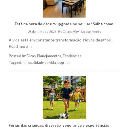
Está na hora de dar um upgrade no seu lar! Saiba como!
28 de julho de 2026
|
By
Grupo VRV
|
No comments
A vida está em constante transformação. Novos desafios...
Read more →
Posted in:
Dicas
,
Planejamentos
,
Tendências
Tagged:
lar
,
qualidade de vida
,
upgrade
Férias das crianças: diversão, segurança e experiências