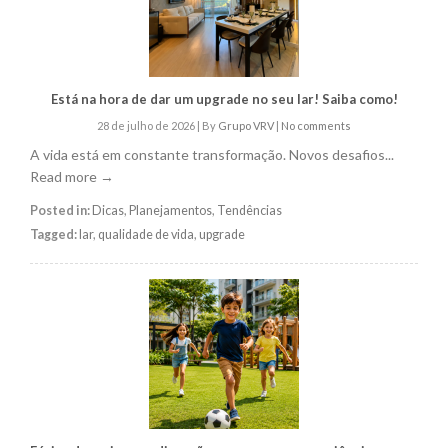
Está na hora de dar um upgrade no seu lar! Saiba como!
28 de julho de 2026
|
By
Grupo VRV
|
No comments
A vida está em constante transformação. Novos desafios...
Read more →
Posted in:
Dicas
,
Planejamentos
,
Tendências
Tagged:
lar
,
qualidade de vida
,
upgrade