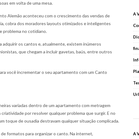
soas em volta de uma mesa.
A 
Canto Alemão aconteceu com o crescimento das vendas de
, cobra dos moradores layouts otimizados e inteligentes
Co
e problema no cotidiano.
Di
m a adquirir os cantos e, atualmente, existem inúmeros
fi
ionistas, que chegam a incluir gavetas, baús, entre outros
In
Pl
 para você incrementar o seu apartamento com um Canto
Te
Ur
aneiras variadas dentro de um apartamento com metragem
riatividade por resolver qualquer problema que surgir. E no
 um toque de ousadia destravam qualquer situação complicada.
de formatos para organizar o canto. Na internet,
A 