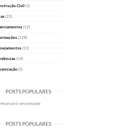
(1)
nstrução Civil
(22)
cas
(12)
nanciamentos
(128)
formações
(11)
anejamentos
(14)
ndências
(5)
banização
POSTS POPULARES
nhum post encontrado
POSTS POPULARES