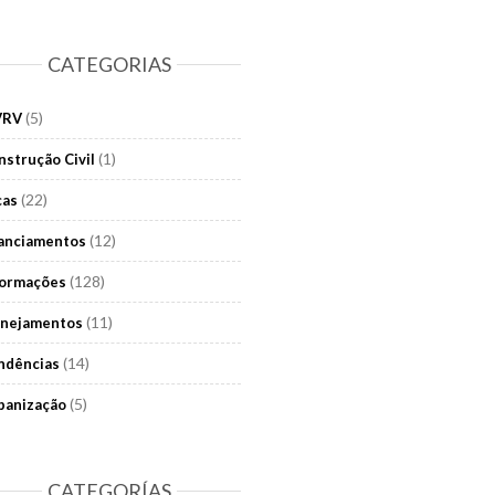
CATEGORIAS
(5)
VRV
(1)
nstrução Civil
(22)
cas
(12)
nanciamentos
(128)
formações
(11)
anejamentos
(14)
ndências
(5)
banização
CATEGORÍAS