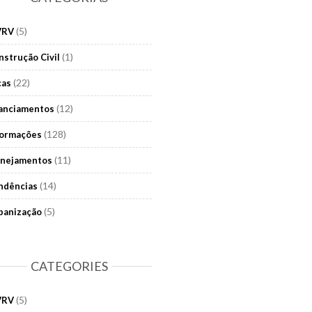
(5)
VRV
(1)
nstrução Civil
(22)
cas
(12)
nanciamentos
(128)
formações
(11)
anejamentos
(14)
ndências
(5)
banização
CATEGORIES
(5)
VRV