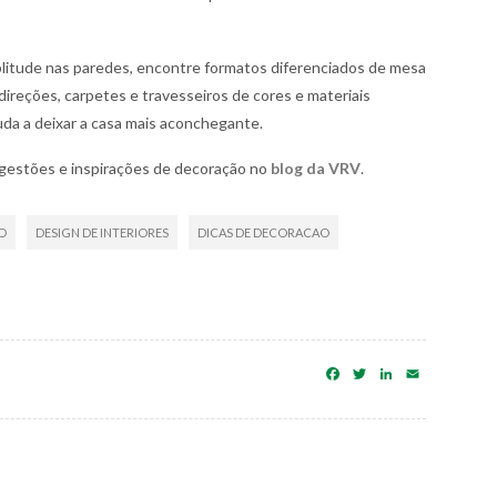
plitude nas paredes, encontre formatos diferenciados de mesa
direções, carpetes e travesseiros de cores e materiais
juda a deixar a casa mais aconchegante.
ugestões e inspirações de decoração no
blog da VRV
.
O
DESIGN DE INTERIORES
DICAS DE DECORACAO
Facebook
Twitter
LinkedIn
Email