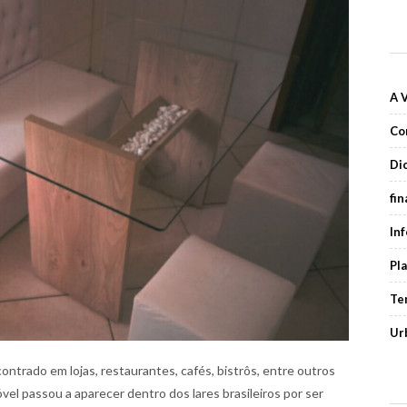
A 
Co
Di
fi
In
Pl
Te
Ur
ntrado em lojas, restaurantes, cafés, bistrôs, entre outros
el passou a aparecer dentro dos lares brasileiros por ser