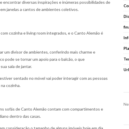
e encontrar diversas inspirações e inúmeras possibilidades de
Co
m janelas a cantos de ambientes coletivos.
Di
fi
om cozinha e living room integrados, e o Canto Alemão é
In
Pl
rnar um divisor de ambientes, conferindo mais charme e
co pode se tornar um apoio para o balcão, o que
Te
ua sala de jantar.
Ur
stiver sentado no móvel vai poder interagir com as pessoas
 na cozinha.
Ne
uns sofás de Canto Alemão contam com compartimentos e
idiano dentro das casas.
em consideração o tamanho de alguns imóveis hoje em dia,