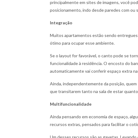
principalmente em sites de imagens, você pod
posicionamento, indo desde paredes com ou se
Integração
Muitos apartamentos estão sendo entregues c
ótimo para ocupar esse ambiente.
Se o layout for favorável, o canto pode se to
funcionalidade à residência. O encosto do ban
automaticamente vai conferir espaço extra na s
Ainda, independentemente da posição, quem e
que transitarem tanto na sala de estar quanto
Multifuncionalidade
Ainda pensando em economia de espaço, alg
recursos extras, pensados para facilitar o cot
Um desses recursos são as gavetas. Levando 