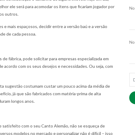
hor ele será para acomodar os itens que ficariam jogador por
No
ios outros.
s e mais espaçosos, decidir entre a versão baú e a versão
de de cada pessoa.
No
s de fábrica, pode solicitar para empresas especializada em
e acordo com os seus desejos e necessidades. Ou seja, com
E-m
ta sugestão costumam custar um pouco acima da média de
ício, já que são fabricados com matéria-prima de alta
 duram longos anos.
e satisfeito com o seu Canto Alemão, não se esqueça de
versos modelos no mercado e personalizar não é difícil – isso