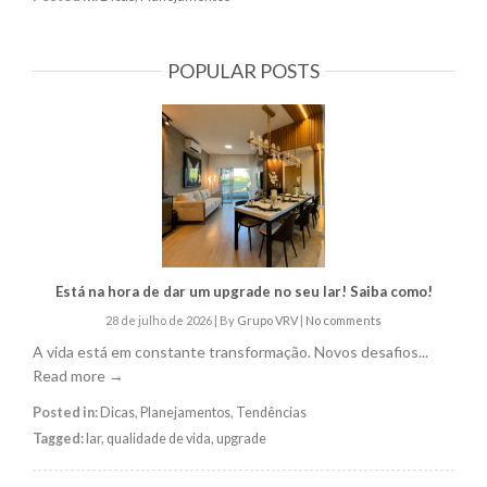
POPULAR POSTS
Está na hora de dar um upgrade no seu lar! Saiba como!
28 de julho de 2026
|
By
Grupo VRV
|
No comments
A vida está em constante transformação. Novos desafios...
Read more →
Posted in:
Dicas
,
Planejamentos
,
Tendências
Tagged:
lar
,
qualidade de vida
,
upgrade