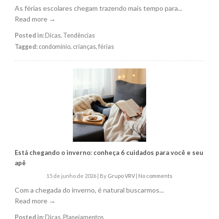
As férias escolares chegam trazendo mais tempo para...
Read more →
Posted in:
Dicas
,
Tendências
Tagged:
condominio
,
crianças
,
férias
Está chegando o inverno: conheça 6 cuidados para você e seu
apê
15 de junho de 2026
|
By
Grupo VRV
|
No comments
Com a chegada do inverno, é natural buscarmos...
Read more →
Posted in:
Dicas
,
Planejamentos