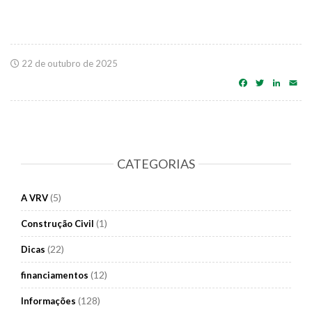
22 de outubro de 2025
Facebook
Twitter
Linke
Em
CATEGORIAS
(5)
A VRV
(1)
Construção Civil
(22)
Dicas
(12)
financiamentos
(128)
Informações