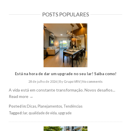
POSTS POPULARES
Está na hora de dar um upgrade no seu lar! Saiba como!
28 de julho de 2026
|
By
Grupo VRV
|
No comments
A vida está em constante transformação. Novos desafios...
Read more →
Posted in:
Dicas
,
Planejamentos
,
Tendências
Tagged:
lar
,
qualidade de vida
,
upgrade