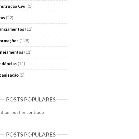
(1)
nstrução Civil
(22)
cas
(12)
nanciamentos
(128)
formações
(11)
anejamentos
(14)
ndências
(5)
banização
POSTS POPULARES
nhum post encontrado
POSTS POPULARES