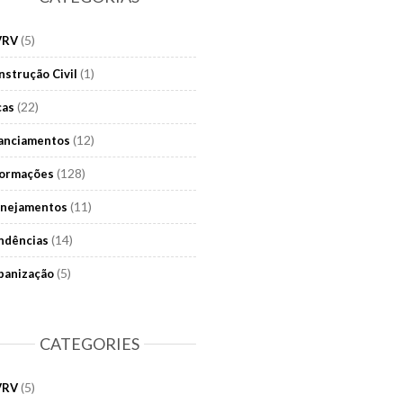
(5)
VRV
(1)
nstrução Civil
(22)
cas
(12)
nanciamentos
(128)
formações
(11)
anejamentos
(14)
ndências
(5)
banização
CATEGORIES
(5)
VRV