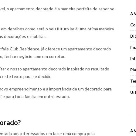
l, o apartamento decorado é a maneira perfeita de saber se
A 
Co
a em detalhes como será o seu futuro lar é uma ótima maneira
Di
as decorações e mobílias.
fi
rfalls Club Residence, já oferece um apartamento decorado
ado, fechar negócio com um corretor.
In
sitar o nosso apartamento decorado inspirado no resultado
Pl
 este texto para se decidir.
Te
novo empreendimento e a importância de um decorado para
Ur
 e para toda família em outro estado.
corado?
A 
ntada aos interessados em fazer uma compra pela