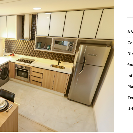
A 
Co
Di
fi
In
Pl
Te
Ur