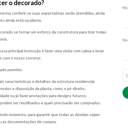
cer o decorado?
No
recisa conferir se suas expectativas serão atendidas, ainda
o ainda está na planta.
corado se tornar um esforço da construtora para tirar todas
ório.
No
sa principal instrução é fazer uma visita com calma e levar
s com o nosso corretor.
ado permite:
E-m
ais características e detalhes da estrutura residencial;
dos e disposição da planta, como o pé-direito;
idade ou já fazer anotações para designs futuros;
podem ser reutilizados e quais precisarão ser comprados.
 todo momento, para garantir que todas as dúvidas sejam
 ou as documentações de compra.