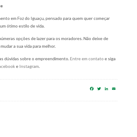
ce
mento em Foz do Iguaçu, pensado para quem quer começar
m ótimo estilo de vida.
númeras opções de lazer para os moradores. Não deixe de
mudar a sua vida para melhor.
uas dúvidas sobre o empreendimento.
Entre em contato
e siga
acebook
e
Instagram
.
Facebook
Twitter
LinkedIn
Email