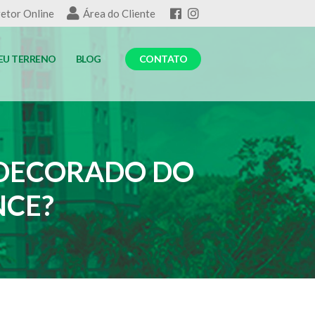
etor Online
Área do Cliente
EU TERRENO
BLOG
CONTATO
 DECORADO DO
NCE?