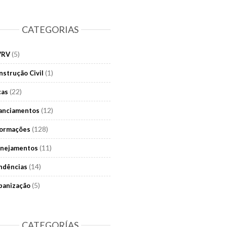
CATEGORIAS
(5)
VRV
(1)
nstrução Civil
(22)
cas
(12)
nanciamentos
(128)
formações
(11)
anejamentos
(14)
ndências
(5)
banização
CATEGORÍAS